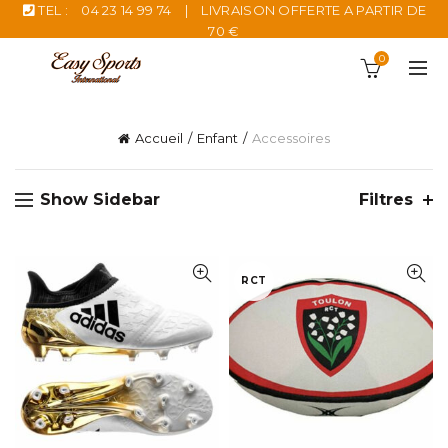
TEL :
04 23 14 99 74
|
LIVRAISON OFFERTE A PARTIR DE
70 €
0
Accueil
Enfant
Accessoires
Show Sidebar
Filtres
RCT