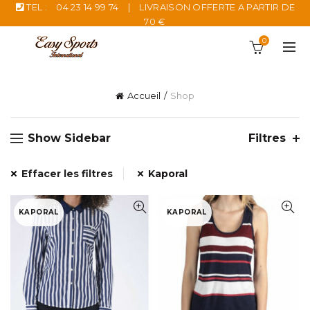
TEL :
04 23 14 99 74
|
LIVRAISON OFFERTE A PARTIR DE
70 €
0
Accueil
Shop
Show Sidebar
Filtres
Effacer les filtres
Kaporal
KAPORAL
KAPORAL