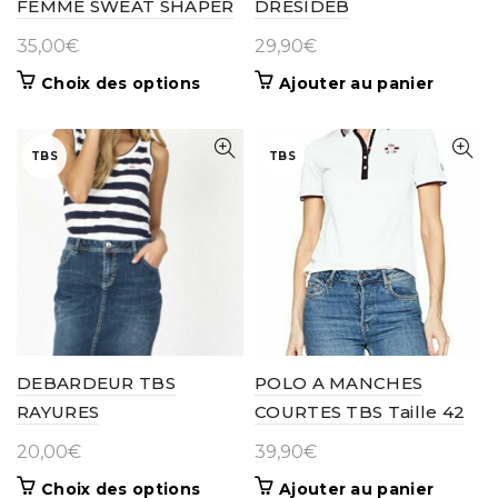
FEMME SWEAT SHAPER
DRESIDEB
35,00
€
29,90
€
Ce
Choix des options
Ajouter au panier
produit
a
plusieurs
TBS
TBS
variations.
Les
options
peuvent
être
choisies
sur
la
page
DEBARDEUR TBS
POLO A MANCHES
du
RAYURES
COURTES TBS Taille 42
produit
20,00
€
39,90
€
Ce
Choix des options
Ajouter au panier