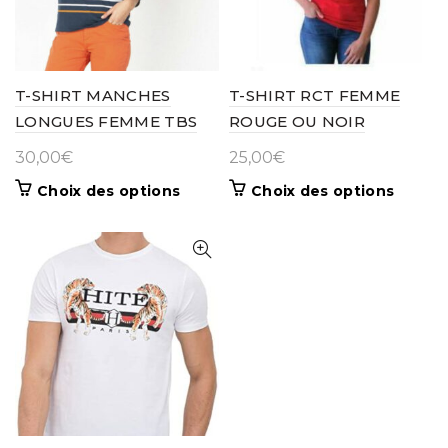
être
être
choisies
choisie
sur
sur
la
la
page
page
T-SHIRT MANCHES
T-SHIRT RCT FEMME
du
du
LONGUES FEMME TBS
ROUGE OU NOIR
produit
produit
30,00
€
25,00
€
Ce
Ce
Choix des options
Choix des options
produit
produit
a
a
plusieurs
plusieur
variations.
variatio
Les
Les
options
options
peuvent
peuven
être
être
choisies
choisie
sur
sur
la
la