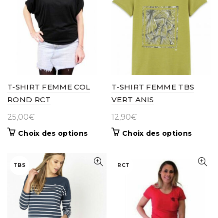
T-SHIRT FEMME COL
T-SHIRT FEMME TBS
ROND RCT
VERT ANIS
25,00
€
12,90
€
Ce
Ce
Choix des options
Choix des options
produit
produit
a
a
plusieurs
plusieur
TBS
RCT
variations.
variatio
Les
Les
options
options
peuvent
peuven