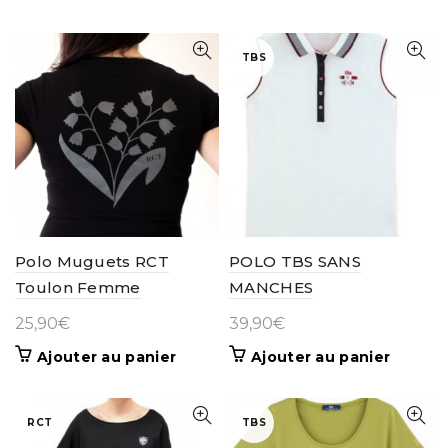
produit
a
plusieurs
TBS
variations.
Les
options
peuvent
être
choisies
sur
la
page
Polo Muguets RCT
POLO TBS SANS
du
Toulon Femme
MANCHES
produit
25,90
€
39,90
€
Ajouter au panier
Ajouter au panier
RCT
TBS