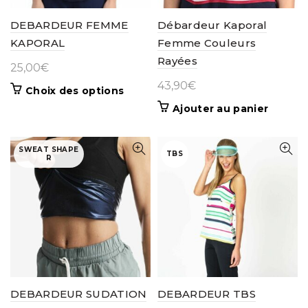
DEBARDEUR FEMME
Débardeur Kaporal
KAPORAL
Femme Couleurs
Rayées
25,00
€
43,90
€
Ce
Choix des options
produit
Ajouter au panier
a
plusieurs
variations.
SWEAT SHAPE
TBS
R
Les
options
peuvent
être
choisies
sur
la
page
du
DEBARDEUR SUDATION
DEBARDEUR TBS
produit