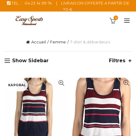
TEL :
04 23 14 99 74
|
LIVRAISON OFFERTE A PARTIR DE
70 €
0
Accueil
Femme
T-shirt & débardeurs
Show Sidebar
Filtres
KAPORAL