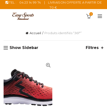
TEL :
04 23 14 99 74
|
LIVRAISON OFFERTE A PARTIR DE
70 €
0
Accueil
Produits identifiés “361°”
Show Sidebar
Filtres