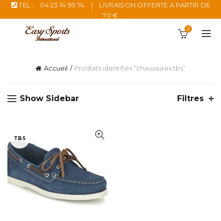
TEL :
04 23 14 99 74
|
LIVRAISON OFFERTE A PARTIR DE
70 €
0
Accueil
Produits identifiés “chaussures tbs”
Show Sidebar
Filtres
TBS