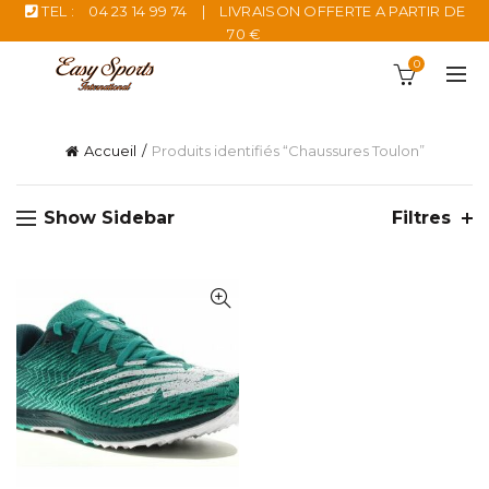
TEL :
04 23 14 99 74
|
LIVRAISON OFFERTE A PARTIR DE
70 €
0
Accueil
Produits identifiés “Chaussures Toulon”
Show Sidebar
Filtres