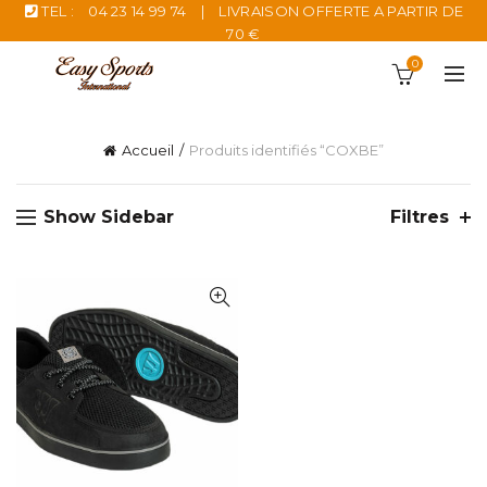
TEL :
04 23 14 99 74
|
LIVRAISON OFFERTE A PARTIR DE
70 €
0
Accueil
Produits identifiés “COXBE”
Show Sidebar
Filtres