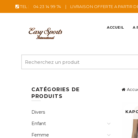
TEL :
04 23 14 99 74
|
LIVRAISON OFFERTE A PARTIR D
ACCUEIL
A 
Recherche
pour
:
CATÉGORIES DE
Accue
PRODUITS
KAP
Divers
Enfant
Femme