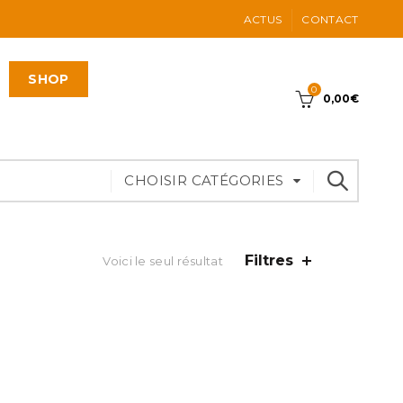
ACTUS
CONTACT
SHOP
0
0,00
€
CHOISIR CATÉGORIES
Filtres
Voici le seul résultat