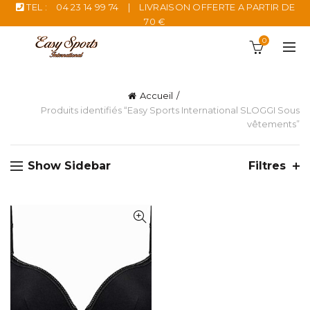
TEL :
04 23 14 99 74
|
LIVRAISON OFFERTE A PARTIR DE
70 €
0
Accueil
Produits identifiés “Easy Sports International SLOGGI Sous
vêtements”
Show Sidebar
Filtres