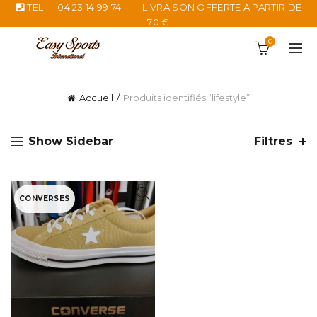
TEL :
04 23 14 99 74
|
LIVRAISON OFFERTE A PARTIR DE
70 €
0
Accueil
Produits identifiés “lifestyle”
Show Sidebar
Filtres
CONVERSES