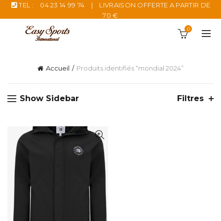
TEL :
04 23 14 99 74
|
LIVRAISON OFFERTE A PARTIR DE
70 €
0
Accueil
Produits identifiés “mondial 2024”
Show Sidebar
Filtres