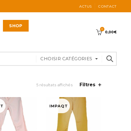
ACTUS
CONTACT
SHOP
0
0,00
€
CHOISIR CATÉGORIES
Filtres
5 résultats affichés
QT
IMPAQT