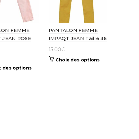
LON FEMME
PANTALON FEMME
 JEAN ROSE
IMPAQT JEAN Taille 36
15,00
€
Ce
Choix des options
produit
Ce
x des options
a
produit
plusieurs
a
variations.
plusieurs
Les
variations.
options
Les
peuvent
options
être
peuvent
choisies
être
sur
choisies
la
sur