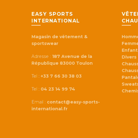
EASY SPORTS
VÊTE
INTERNATIONAL
CHAU
Magasin de vêtement &
Homm
sportswear
Femm
Enfant
Adresse :
187 Avenue de la
Divers
République 83000 Toulon
Chaus
Chaus
Tel :
+33 7 66 30 38 03
Panta
Sweats
Tel :
04 23 14 99 74
Chemi
Email :
contact@easy-sports-
international.fr