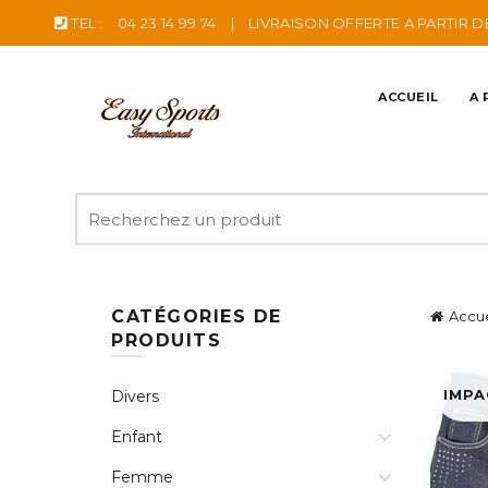
TEL :
04 23 14 99 74
|
LIVRAISON OFFERTE A PARTIR D
ACCUEIL
A 
Recherche
pour
:
CATÉGORIES DE
Accue
PRODUITS
IMP
Divers
Enfant
Femme