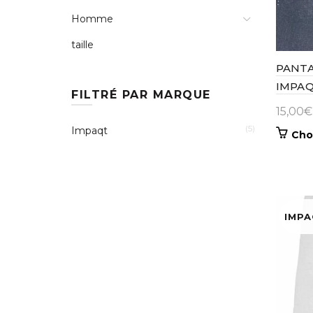
Homme
taille
PANT
IMPAQ
FILTRÉ PAR MARQUE
15,00
€
(5)
Impaqt
Cho
IMP