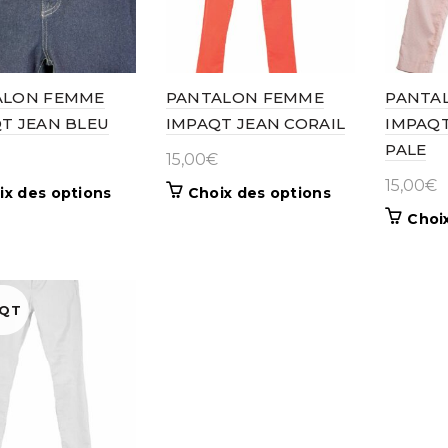
ALON FEMME
PANTALON FEMME
PANTA
T JEAN BLEU
IMPAQT JEAN CORAIL
IMPAQT
PALE
15,00
€
15,00
€
Ce
Ce
ix des options
Choix des options
produit
produit
Choi
a
a
plusieurs
plusieurs
variations.
variations.
Les
Les
AQT
options
options
peuvent
peuvent
être
être
choisies
choisies
sur
sur
la
la