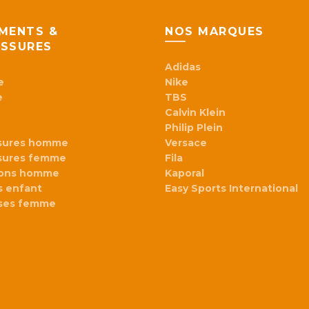
produit
MENTS &
NOS MARQUES
SSURES
Adidas
e
Nike
e
TBS
Calvin Klein
Philip Plein
sures homme
Versace
sures femme
Fila
lons homme
Kaporal
 enfant
Easy Sports International
ses femme