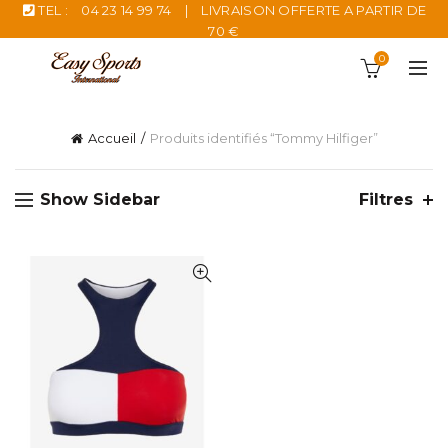
TEL :
04 23 14 99 74
|
LIVRAISON OFFERTE A PARTIR DE
70 €
0
Accueil
Produits identifiés “Tommy Hilfiger”
Show Sidebar
Filtres