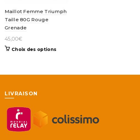
Maillot Femme Triumph
Taille 80G Rouge
Grenade
45,00
€
Ce
Choix des options
produit
a
plusieurs
variations.
Les
options
LIVRAISON
peuvent
être
choisies
sur
la
page
du