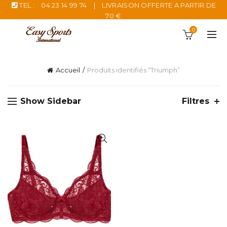
TEL :
04 23 14 99 74
|
LIVRAISON OFFERTE A PARTIR DE
70 €
0
Accueil
Produits identifiés “Triumph”
Show Sidebar
Filtres