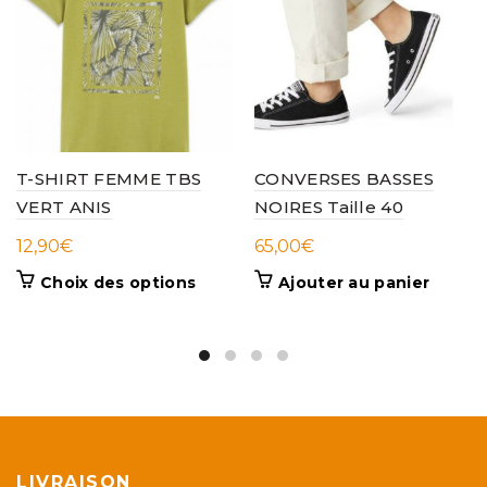
T-SHIRT FEMME TBS
CONVERSES BASSES
VERT ANIS
NOIRES Taille 40
12,90
€
65,00
€
Ce
Choix des options
Ajouter au panier
produit
a
plusieurs
variations.
Les
options
peuvent
être
LIVRAISON