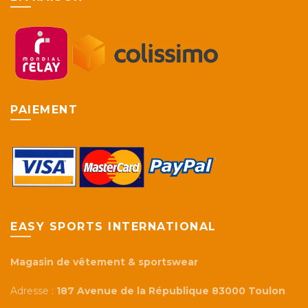
choisies
sur
la
page
du
produit
PAIEMENT
EASY SPORTS INTERNATIONAL
Magasin de vêtement & sportswear
Adresse :
187 Avenue de la République 83000 Toulon