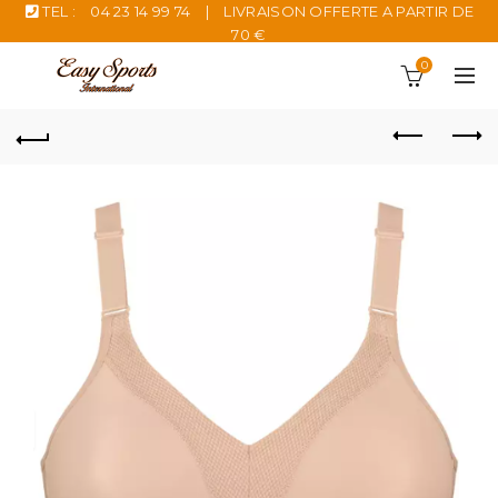
TEL :
04 23 14 99 74
|
LIVRAISON OFFERTE A PARTIR DE
70 €
0