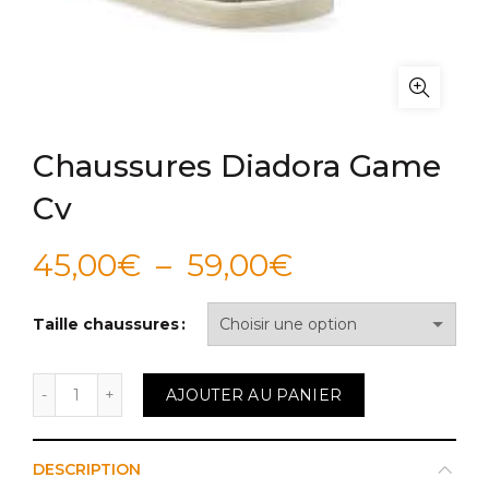
Chaussures Diadora Game
Cv
Plage
45,00
€
–
59,00
€
de
Taille chaussures
prix :
quantité de Chaussures Diadora Game Cv
AJOUTER AU PANIER
45,00€
à
DESCRIPTION