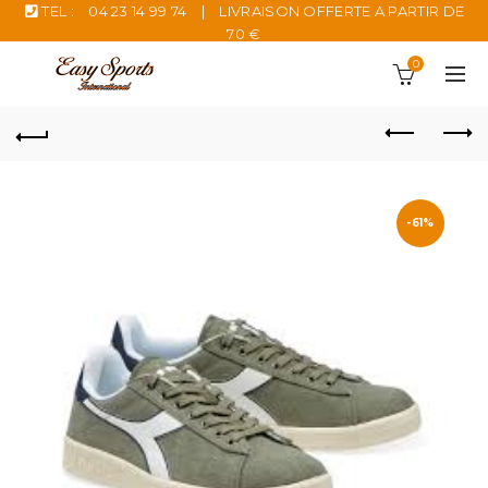
TEL :
04 23 14 99 74
|
LIVRAISON OFFERTE A PARTIR DE
70 €
0
-61%