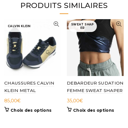
PRODUITS SIMILAIRES
SWEAT SHAP
CALVIN KLEIN
ER
CHAUSSURES CALVIN
DEBARDEUR SUDATION
KLEIN METAL
FEMME SWEAT SHAPER
85,00
€
35,00
€
Ce
Ce
Choix des options
Choix des options
produit
produi
a
a