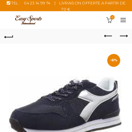
TEL :
04 23 14 99 74
|
LIVRAISON OFFERTE A PARTIR DE
70 €
0
-61%