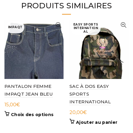
PRODUITS SIMILAIRES
EASY SPORTS
IMPAQT
INTERNATION
AL
PANTALON FEMME
SAC À DOS EASY
IMPAQT JEAN BLEU
SPORTS
INTERNATIONAL
15,00
€
20,00
€
Ce
Choix des options
produit
Ajouter au panier
a