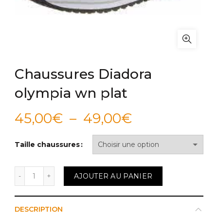
Chaussures Diadora
olympia wn plat
Plage
45,00
€
–
49,00
€
de
Taille chaussures
prix :
quantité de Chaussures Diadora olympia wn plat
AJOUTER AU PANIER
45,00€
à
DESCRIPTION