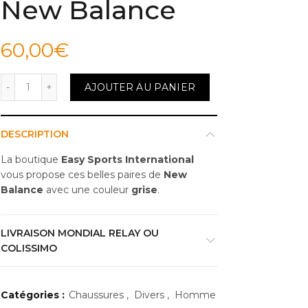
New Balance
60,00
€
quantité de Chaussures GW500MD1 New Balance
AJOUTER AU PANIER
DESCRIPTION
La boutique
Easy Sports International
vous propose ces belles paires de
New
Balance
avec une couleur
grise
.
LIVRAISON MONDIAL RELAY OU
COLISSIMO
Catégories :
Chaussures
,
Divers
,
Homme