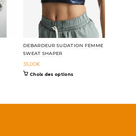
DEBARDEUR SUDATION FEMME
new bala
SWEAT SHAPER
55,00
€
35,00
€
Ajouter
Ce
Choix des options
produit
a
plusieurs
variations.
Les
options
peuvent
être
choisies