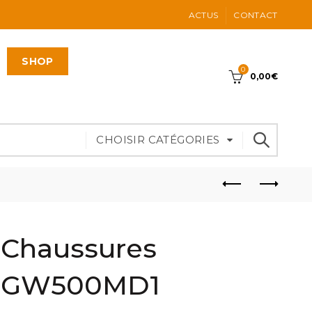
ACTUS
CONTACT
SHOP
0
0,00
€
CHOISIR CATÉGORIES
Chaussures
GW500MD1