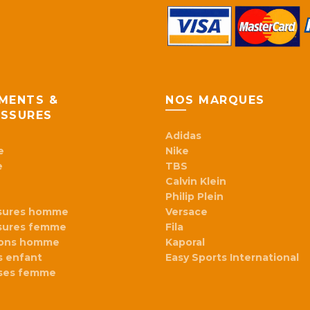
MENTS &
NOS MARQUES
SSURES
Adidas
e
Nike
e
TBS
Calvin Klein
Philip Plein
sures homme
Versace
sures femme
Fila
lons homme
Kaporal
 enfant
Easy Sports International
ses femme