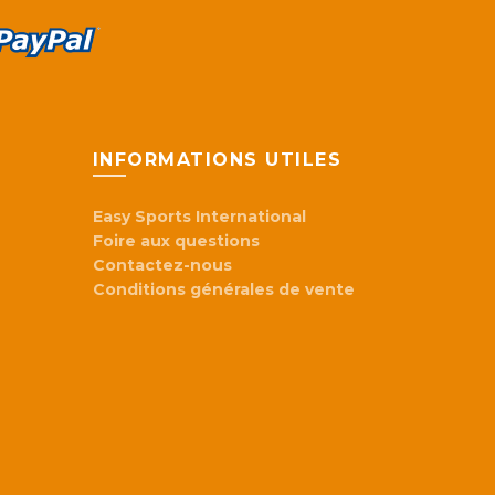
sur
la
page
du
produit
INFORMATIONS UTILES
Easy Sports International
Foire aux questions
Contactez-nous
Conditions générales de vente