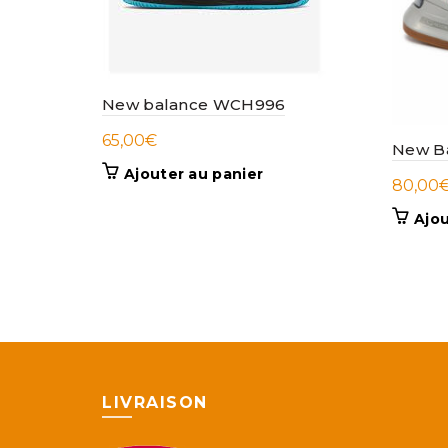
New balance WCH996
65,00
€
New B
Ajouter au panier
80,00
Ajou
LIVRAISON