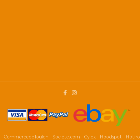
-
CommercedeToulon
-
Societe.com
-
Cylex
-
Hoodspot
-
Hotfr