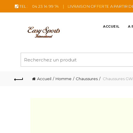
TEL :
04 23 14 99 74
|
LIVRAISON OFFERTE A PARTIR D
ACCUEIL
A 
Recherche
pour
:
Accueil
Homme
Chaussures
Chaussures GW