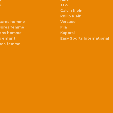
e
TBS
Calvin Klein
Philip Plein
sures homme
Versace
sures femme
Fila
lons homme
Kaporal
 enfant
Easy Sports International
ses femme