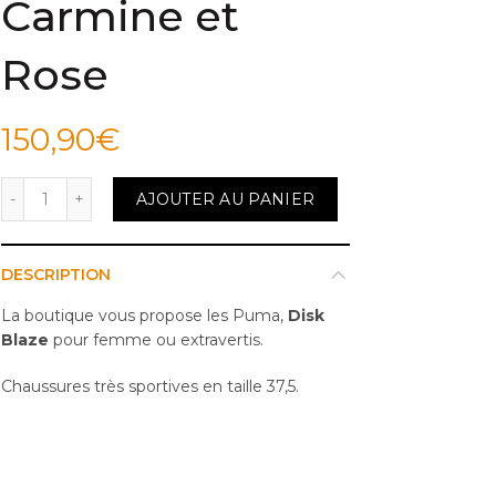
Carmine et
Rose
150,90
€
quantité de Chaussures Puma Noir Carmine et Rose
AJOUTER AU PANIER
DESCRIPTION
La boutique vous propose les Puma,
Disk
Blaze
pour femme ou extravertis.
Chaussures très sportives en taille 37,5.
LIVRAISON MONDIAL RELAY OU
COLISSIMO