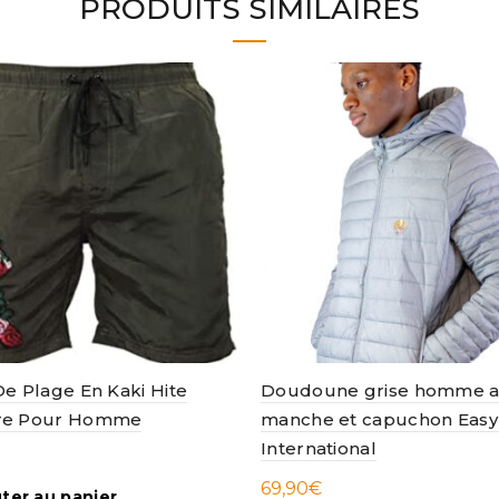
PRODUITS SIMILAIRES
De Plage En Kaki Hite
Doudoune grise homme a
re Pour Homme
manche et capuchon Easy
International
69,90
€
ter au panier