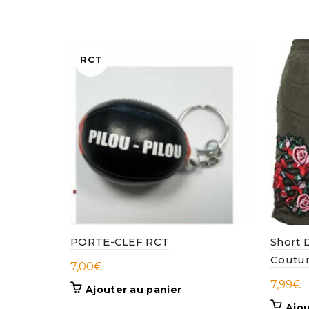
RCT
PORTE-CLEF RCT
Short 
Coutu
7,00
€
7,99
€
Ajouter au panier
Ajou