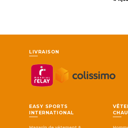
LIVRAISON
EASY SPORTS
VÊTE
INTERNATIONAL
CHAU
Magasin de vêtement &
Homm