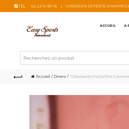
TEL :
04 23 14 99 74
|
LIVRAISON OFFERTE A PARTIR D
ACCUEIL
A 
Recherche
pour
:
Accueil
Divers
Chaussures Puma Noir Carmine