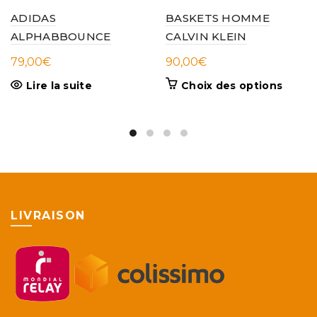
ADIDAS
BASKETS HOMME
ALPHABBOUNCE
CALVIN KLEIN
79,00
€
90,00
€
Ce
Lire la suite
Choix des options
produi
a
plusieu
variati
Les
option
peuve
être
LIVRAISON
choisie
sur
la
page
du
produi