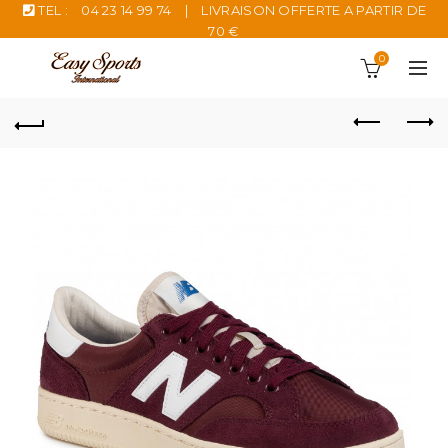
TEL :
04 23 14 99 74
|
LIVRAISON OFFERTE A PARTIR DE
70 €
0