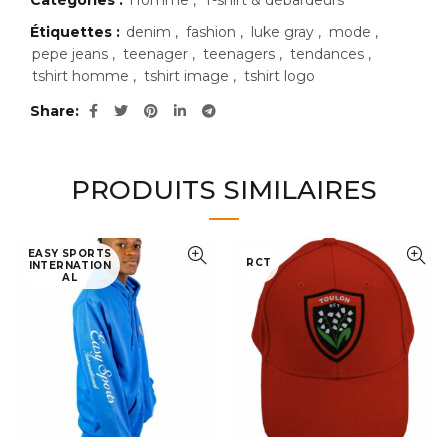
Étiquettes :
denim
,
fashion
,
luke gray
,
mode
,
pepe jeans
,
teenager
,
teenagers
,
tendances
,
tshirt homme
,
tshirt image
,
tshirt logo
Share
PRODUITS SIMILAIRES
EASY SPORTS
RCT
INTERNATION
AL