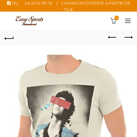
TEL :
04 23 14 99 74
|
LIVRAISON OFFERTE A PARTIR DE
70 €
0