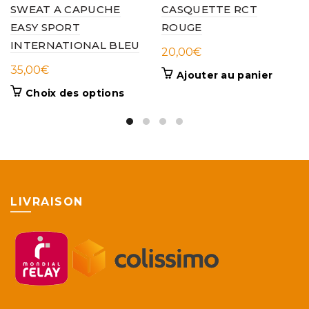
SWEAT A CAPUCHE
CASQUETTE RCT
EASY SPORT
ROUGE
INTERNATIONAL BLEU
20,00
€
35,00
€
Ajouter au panier
Ce
Choix des options
produit
a
plusieurs
variations.
Les
options
peuvent
LIVRAISON
être
choisies
sur
la
page
du
produit