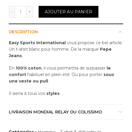
quantité de T-shirt Homme Pepe Jeans Blanc
AJOUTER AU PANIER
DESCRIPTION
Easy Sports International
vous propose ce bel article.
Un t-shirt blanc pour homme. De la marque
Pepe
Jeans
.
En
100% coton
, il vous permettra de surpasser
le
confort
habituel en plein été. Ou pour porter
sous
une veste ou pull
.
Il sierra à tous vos
styles
.
LIVRAISON MONDIAL RELAY OU COLISSIMO
Catégories :
Homme
,
T-shirt & débardeurs