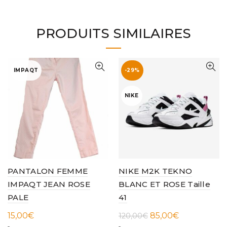
PRODUITS SIMILAIRES
IMPAQT
-29%
NIKE
PANTALON FEMME
NIKE M2K TEKNO
IMPAQT JEAN ROSE
BLANC ET ROSE Taille
PALE
41
Le
Le
15,00
€
85,00
€
120,00
€