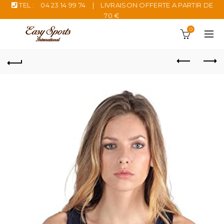
TEL :
04 23 14 99 74
|
LIVRAISON OFFERTE A PARTIR DE
70 €
0