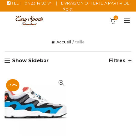
TEL :
04 23 14 99 74
|
LIVRAISON OFFERTE A PARTIR DE
70 €
0
Accueil
taille
Show Sidebar
Filtres
-32%