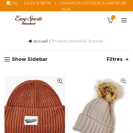
TEL :
04 23 14 99 74
|
LIVRAISON OFFERTE A PARTIR DE
70 €
0
Accueil
Produits identifiés “bonnet”
Show Sidebar
Filtres