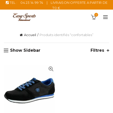
TEL :
04 23 14 99 74
|
LIVRAISON OFFERTE A PARTIR DE
70 €
0
Accueil
Produits identifiés “confortables”
Show Sidebar
Filtres