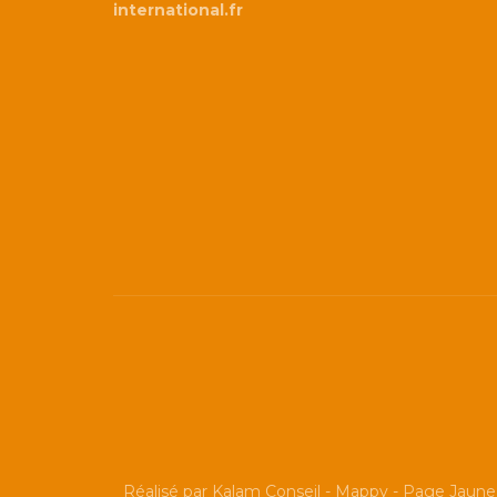
international.fr
Réalisé par
Kalam Conseil
-
Mappy
-
Page Jaune