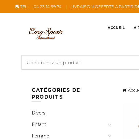
TEL :
04 23 14 99 74
|
LIVRAISON OFFERTE A PARTIR D
ACCUEIL
A 
Recherche
pour
:
CATÉGORIES DE
Accue
PRODUITS
Divers
Enfant
Femme