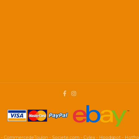
-
CommercedeToulon
-
Societe.com
-
Cylex
-
Hoodspot
-
Hotfr