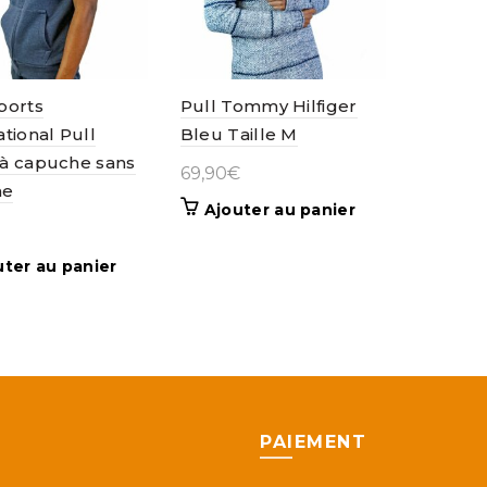
ports
Pull Tommy Hilfiger
ational Pull
Bleu Taille M
à capuche sans
69,90
€
he
Ajouter au panier
uter au panier
PAIEMENT