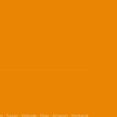
og
-
Tuugo
-
Webwiki
-
Ebay
-
Amazon
-
Merkandi