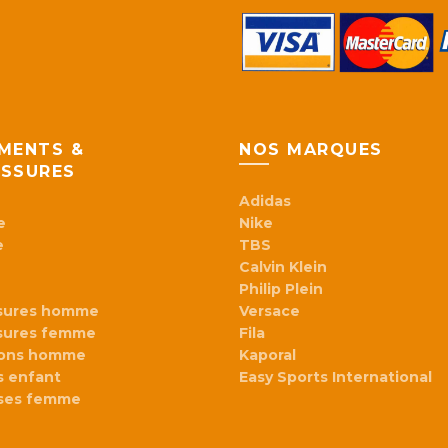
MENTS &
NOS MARQUES
SSURES
Adidas
e
Nike
e
TBS
Calvin Klein
Philip Plein
sures homme
Versace
sures femme
Fila
lons homme
Kaporal
 enfant
Easy Sports International
ses femme