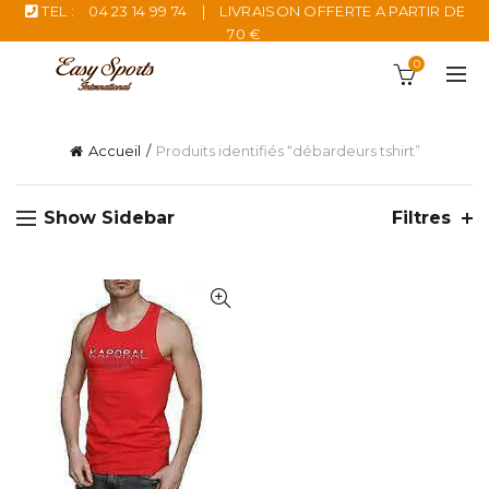
TEL :
04 23 14 99 74
|
LIVRAISON OFFERTE A PARTIR DE
70 €
0
Accueil
Produits identifiés “débardeurs tshirt”
Show Sidebar
Filtres