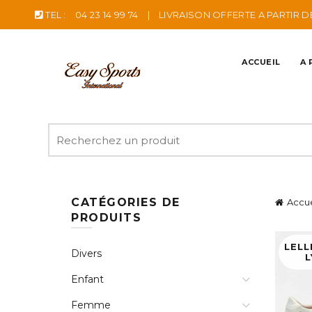
TEL :
04 23 14 99 74
|
LIVRAISON OFFERTE A PARTIR D
ACCUEIL
A 
Recherche
pour
:
CATÉGORIES DE
Accue
PRODUITS
LELL
Divers
L
Enfant
Femme