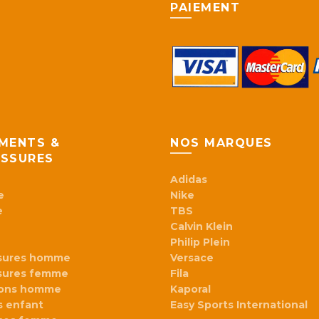
page
PAIEMENT
du
produit
MENTS &
NOS MARQUES
SSURES
Adidas
e
Nike
e
TBS
Calvin Klein
Philip Plein
sures homme
Versace
sures femme
Fila
lons homme
Kaporal
 enfant
Easy Sports International