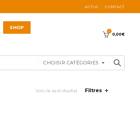
ACTUS
CONTACT
SHOP
0
0,00
€
CHOISIR CATÉGORIES
Filtres
Voici le seul résultat