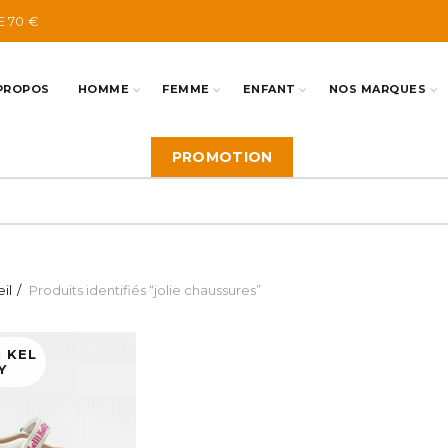
E 70 €
PROPOS
HOMME
FEMME
ENFANT
NOS MARQUES
PROMOTION
il
Produits identifiés “jolie chaussures”
I KEL
Y