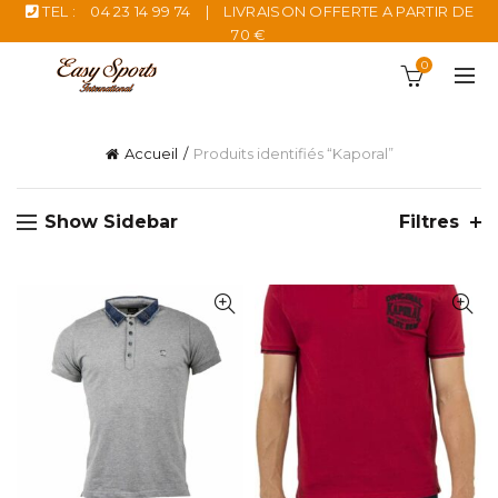
TEL :
04 23 14 99 74
|
LIVRAISON OFFERTE A PARTIR DE
70 €
0
Accueil
Produits identifiés “Kaporal”
Show Sidebar
Filtres