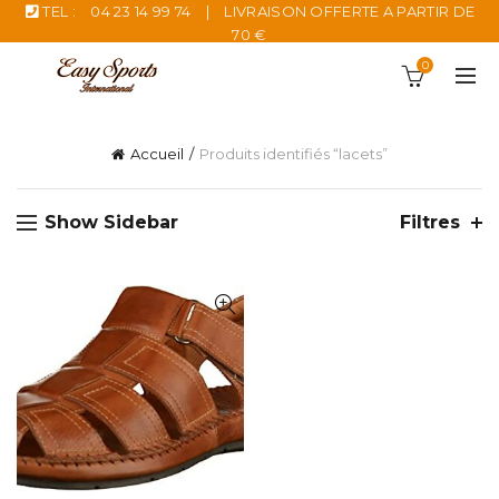
TEL :
04 23 14 99 74
|
LIVRAISON OFFERTE A PARTIR DE
70 €
0
Accueil
Produits identifiés “lacets”
Show Sidebar
Filtres