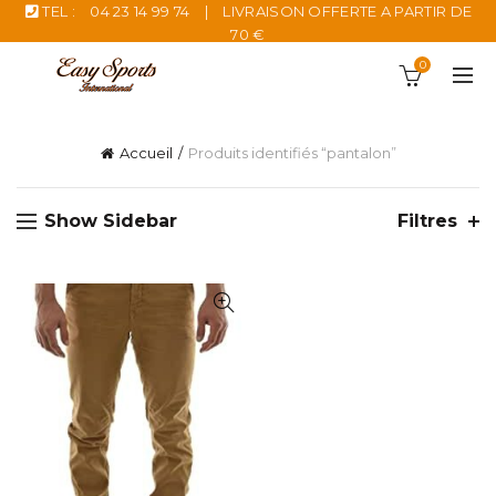
TEL :
04 23 14 99 74
|
LIVRAISON OFFERTE A PARTIR DE
70 €
0
Accueil
Produits identifiés “pantalon”
Show Sidebar
Filtres