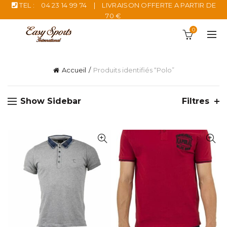
TEL :
04 23 14 99 74
|
LIVRAISON OFFERTE A PARTIR DE
70 €
0
Accueil
Produits identifiés “Polo”
Show Sidebar
Filtres