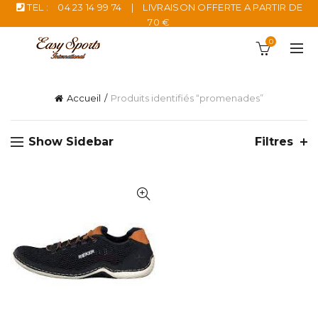
TEL :
04 23 14 99 74
|
LIVRAISON OFFERTE A PARTIR DE
70 €
0
Accueil
Produits identifiés “promenades”
Show Sidebar
Filtres