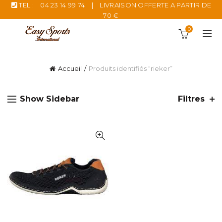
TEL :
04 23 14 99 74
|
LIVRAISON OFFERTE A PARTIR DE
70 €
0
Accueil
Produits identifiés “rieker”
Show Sidebar
Filtres