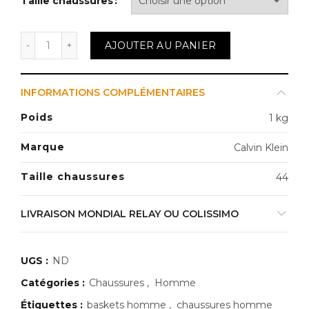
Taille chaussures
quantité de BASKETS HOMME CALVIN KLEIN
AJOUTER AU PANIER
INFORMATIONS COMPLÉMENTAIRES
Poids
1 kg
Marque
Calvin Klein
Taille chaussures
44
LIVRAISON MONDIAL RELAY OU COLISSIMO
UGS :
ND
Catégories :
Chaussures
,
Homme
Étiquettes :
baskets homme
,
chaussures homme