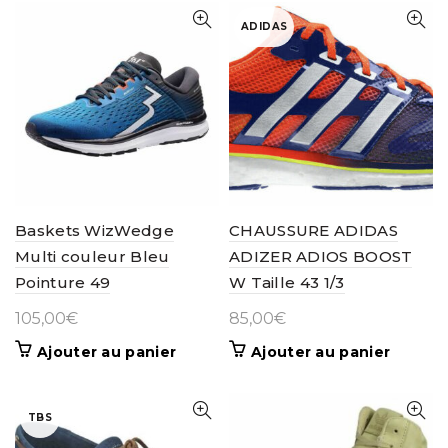
a
plusieurs
ADIDAS
variations.
Les
options
peuvent
être
choisies
sur
la
page
Baskets WizWedge
CHAUSSURE ADIDAS
du
Multi couleur Bleu
ADIZER ADIOS BOOST
produit
Pointure 49
W Taille 43 1/3
105,00
€
85,00
€
Ajouter au panier
Ajouter au panier
TBS