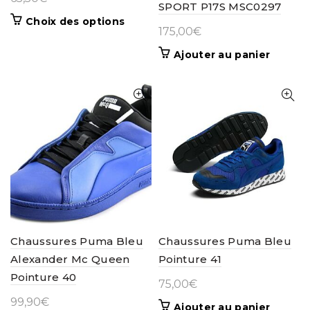
SPORT P17S MSC0297
Ce
Choix des options
175,00
€
produit
a
Ajouter au panier
plusieurs
variations.
Les
options
peuvent
être
choisies
sur
la
page
du
produit
Chaussures Puma Bleu
Chaussures Puma Bleu
Alexander Mc Queen
Pointure 41
Pointure 40
75,00
€
99,90
€
Ajouter au panier