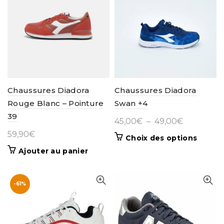
79,00€
Les
options
peuvent
être
choisies
sur
la
page
Chaussures Diadora
Chaussures Diadora
du
Rouge Blanc – Pointure
Swan +4
produit
39
Plage
45,00
€
–
49,00
€
de
59,90
€
Ce
Choix des options
prix :
produit
Ajouter au panier
45,00€
a
à
plusieur
variatio
49,00€
-61%
Les
options
peuven