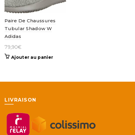
sur
la
page
Paire De Chaussures
du
Tubular Shadow W
produit
Adidas
79,90
€
Ajouter au panier
LIVRAISON