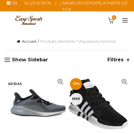
TEL :
04 23 14 99 74
|
LIVRAISON OFFERTE A PARTIR DE
70 €
0
Accueil
Produits identifiés “chaussures homme”
Show Sidebar
Filtres
ADIDAS
-17%
NIKE