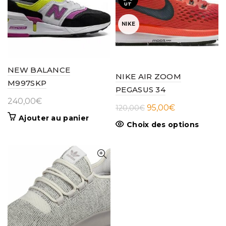
UT
NIKE
NEW BALANCE
NIKE AIR ZOOM
M997SKP
PEGASUS 34
240,00
€
Le
Le
95,00
€
120,00
€
Ajouter au panier
prix
prix
Ce
Choix des options
initial
actuel
produit
était :
est :
a
120,00€.
95,00€.
plusieur
variatio
Les
options
peuven
être
choisie