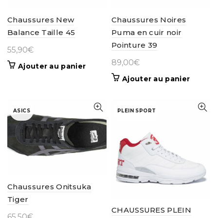
page
du
Chaussures New
Chaussures Noires
produit
Balance Taille 45
Puma en cuir noir
Pointure 39
55,90
€
89,00
€
Ajouter au panier
Ajouter au panier
ASICS
PLEIN SPORT
Chaussures Onitsuka
Tiger
CHAUSSURES PLEIN
65,50
€