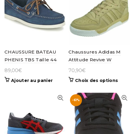
CHAUSSURE BATEAU
Chaussures Adidas M
PHENIS TBS Taille 44
Attitude Revive W
89,00
€
70,90
€
Ce
Ajouter au panier
Choix des options
produit
a
plusieur
-61%
variatio
Les
options
peuven
être