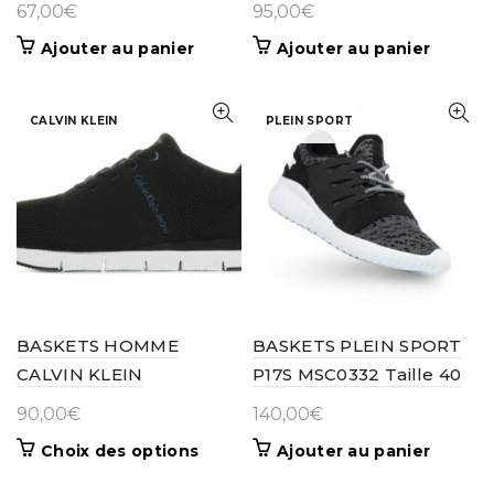
67,00
€
95,00
€
Ajouter au panier
Ajouter au panier
CALVIN KLEIN
PLEIN SPORT
BASKETS HOMME
BASKETS PLEIN SPORT
CALVIN KLEIN
P17S MSC0332 Taille 40
90,00
€
140,00
€
Ce
Choix des options
Ajouter au panier
produit