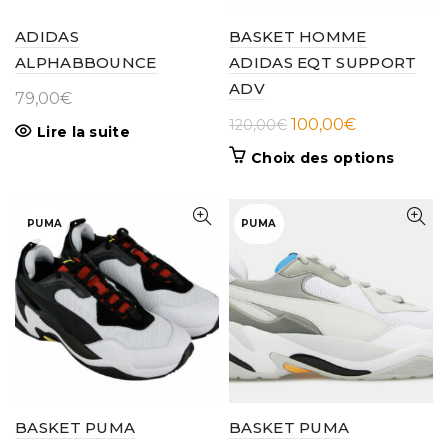
ADIDAS
BASKET HOMME
ALPHABBOUNCE
ADIDAS EQT SUPPORT
ADV
79,00
€
Le
Le
100,00
€
120,00
€
Lire la suite
prix
prix
Ce
Choix des options
initial
actuel
produit
était :
est :
a
120,00€.
100,00€.
plusieur
PUMA
PUMA
variatio
Les
options
peuven
être
choisie
sur
la
page
BASKET PUMA
BASKET PUMA
du