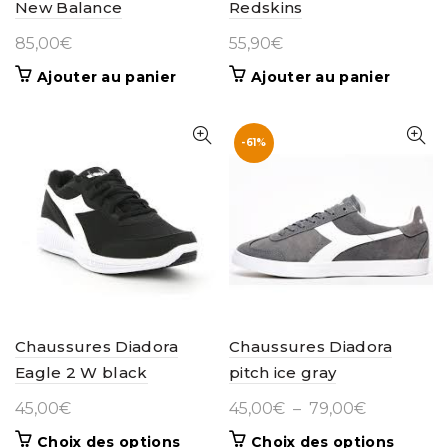
New Balance
Redskins
produit
produit
85,00
€
55,90
€
Ajouter au panier
Ajouter au panier
-61%
Chaussures Diadora
Chaussures Diadora
Eagle 2 W black
pitch ice gray
Plage
45,00
€
45,00
€
–
79,00
€
de
Ce
Ce
Choix des options
Choix des options