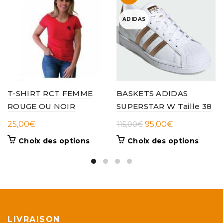
ADIDAS
T-SHIRT RCT FEMME
BASKETS ADIDAS
ROUGE OU NOIR
SUPERSTAR W Taille 38
Le
Le
25,00
€
95,00
€
115,00
€
prix
prix
Ce
Ce
Choix des options
Choix des options
initial
actuel
produit
produi
était :
est :
a
a
plusieurs
115,00€.
95,00€.
plusieu
variations.
variati
Les
Les
options
option
peuvent
peuve
LIVRAISON