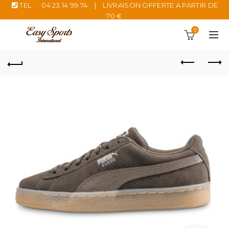
TEL :
04 23 14 99 74
|
LIVRAISON OFFERTE A PARTIR DE
70 €
0