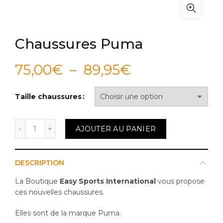
Chaussures Puma
Plage
75,00
€
–
89,95
€
de
Taille chaussures
prix :
quantité de Chaussures Puma
AJOUTER AU PANIER
75,00€
à
DESCRIPTION
89,95€
La Boutique
Easy Sports International
vous propose
ces nouvelles chaussures.
Elles sont de la marque Puma.