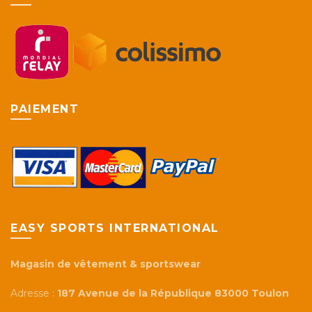
être
être
choisies
choisie
sur
sur
la
la
page
page
du
du
produit
produi
PAIEMENT
EASY SPORTS INTERNATIONAL
Magasin de vêtement & sportswear
Adresse :
187 Avenue de la République 83000 Toulon