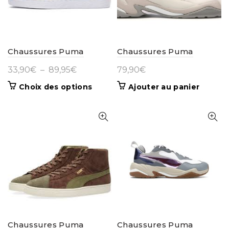
être
sur
choisies
la
sur
page
la
du
page
Chaussures Puma
Chaussures Puma
produit
du
Plage
33,90
€
–
89,95
€
79,90
€
produit
de
Ce
Choix des options
Ajouter au panier
prix :
produit
33,90€
a
à
plusieurs
variations.
89,95€
Les
options
peuvent
être
choisies
sur
la
page
Chaussures Puma
Chaussures Puma