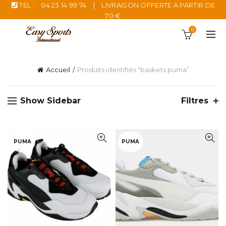
TEL :
04 23 14 99 74
|
LIVRAISON OFFERTE A PARTIR DE
70 €
0
Accueil
Produits identifiés “baskets puma”
Show Sidebar
Filtres
PUMA
PUMA