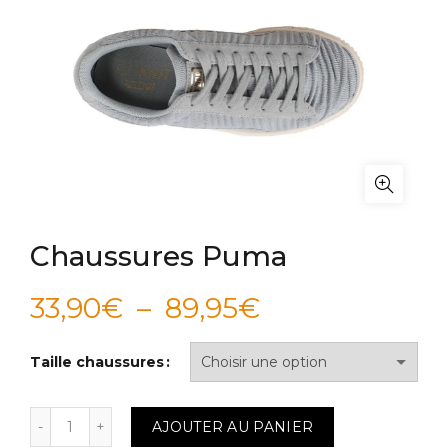
Chaussures Puma
Plage
33,90
€
–
89,95
€
de
Taille chaussures
prix :
quantité de Chaussures Puma
AJOUTER AU PANIER
33,90€