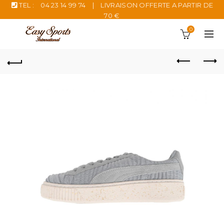
TEL :
04 23 14 99 74
|
LIVRAISON OFFERTE A PARTIR DE
70 €
0