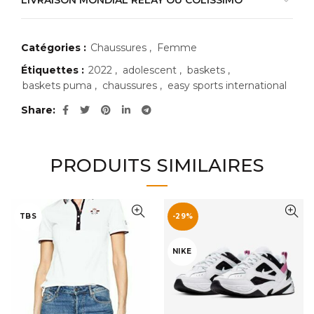
LIVRAISON MONDIAL RELAY OU COLISSIMO
Catégories :
Chaussures
,
Femme
Étiquettes :
2022
,
adolescent
,
baskets
,
baskets puma
,
chaussures
,
easy sports international
Share
PRODUITS SIMILAIRES
TBS
-29%
NIKE