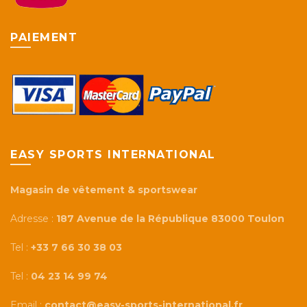
du
produi
PAIEMENT
EASY SPORTS INTERNATIONAL
Magasin de vêtement & sportswear
Adresse :
187 Avenue de la République 83000 Toulon
Tel :
+33 7 66 30 38 03
Tel :
04 23 14 99 74
Email :
contact@easy-sports-international.fr