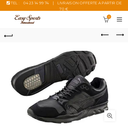
TEL :
04 23 14 99 74
|
LIVRAISON OFFERTE A PARTIR DE
70 €
0