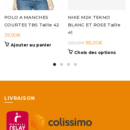
POLO A MANCHES
NIKE M2K TEKNO
COURTES TBS Taille 42
BLANC ET ROSE Taille
41
39,90
€
Le
Le
85,00
€
120,00
€
Ajouter au panier
prix
prix
Ce
Choix des options
initial
actuel
produi
était :
est :
a
120,00€.
85,00€.
plusieu
variati
Les
option
peuve
LIVRAISON
être
choisie
sur
la
page