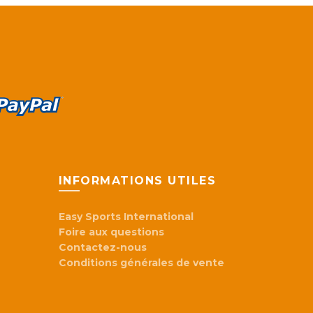
Les
s
options
nt
peuvent
être
s
choisies
sur
la
page
du
t
produit
INFORMATIONS UTILES
Easy Sports International
Foire aux questions
Contactez-nous
Conditions générales de vente