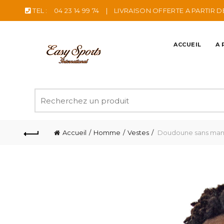
TEL :
04 23 14 99 74
|
LIVRAISON OFFERTE A PARTIR D
ACCUEIL
A 
Recherche
pour
:
Accueil
Homme
Vestes
Doudoune sans manc