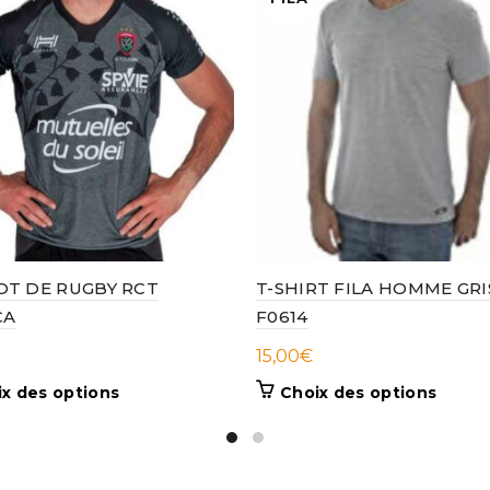
OT DE RUGBY RCT
T-SHIRT FILA HOMME GRI
CA
F0614
15,00
€
Ce
Ce
x des options
Choix des options
produit
produi
a
a
plusieurs
plusieu
variations.
variati