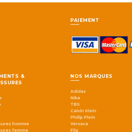
Les
Les
options
option
peuvent
peuve
PAIEMENT
être
être
choisies
choisie
sur
sur
la
la
page
page
du
du
produit
produi
MENTS &
NOS MARQUES
SSURES
Adidas
e
Nike
e
TBS
Calvin Klein
Philip Plein
sures homme
Versace
sures femme
Fila