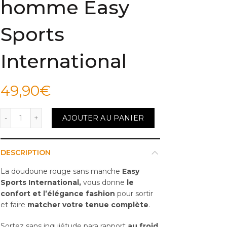
homme Easy
Sports
International
49,90
€
quantité de Doudoune sans manche rouge homme Easy Sp
AJOUTER AU PANIER
DESCRIPTION
La doudoune rouge sans manche
Easy
Sports International,
vous donne
le
confort et l’élégance fashion
pour sortir
et faire
matcher votre tenue complète
.
Sortez sans inquiétude para rapport
au froid