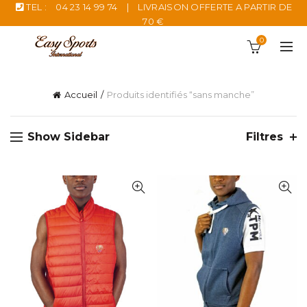
TEL :
04 23 14 99 74
|
LIVRAISON OFFERTE A PARTIR DE
70 €
0
Accueil
Produits identifiés “sans manche”
Show Sidebar
Filtres