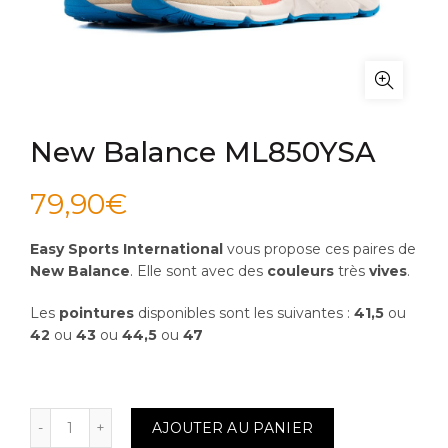
New Balance ML850YSA
79,90
€
Easy Sports International
vous propose ces paires de
New Balance
. Elle sont avec des
couleurs
très
vives
.
Les
pointures
disponibles sont les suivantes :
41,5
ou
42
ou
43
ou
44,5
ou
47
quantité de New Balance ML850YSA
AJOUTER AU PANIER