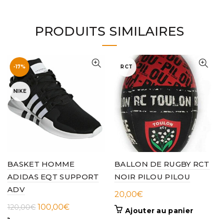
PRODUITS SIMILAIRES
-17%
RCT
NIKE
BASKET HOMME
BALLON DE RUGBY RCT
ADIDAS EQT SUPPORT
NOIR PILOU PILOU
ADV
20,00
€
Le
Le
100,00
€
120,00
€
Ajouter au panier
prix
prix