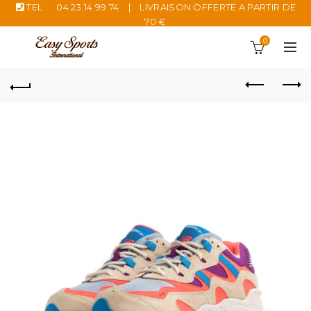
TEL :
04 23 14 99 74
|
LIVRAISON OFFERTE A PARTIR DE
70 €
0