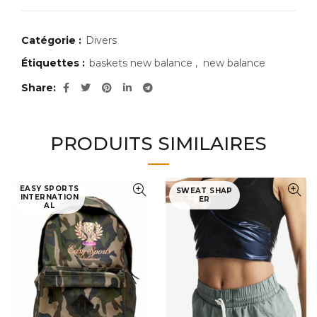
Catégorie :
Divers
Étiquettes :
baskets new balance
,
new balance
Share
PRODUITS SIMILAIRES
EASY SPORTS
SWEAT SHAP
INTERNATION
ER
AL