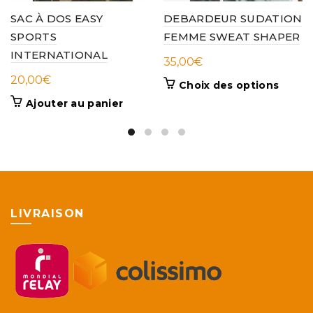
SAC À DOS EASY
DEBARDEUR SUDATION
SPORTS
FEMME SWEAT SHAPER
INTERNATIONAL
35,00
€
20,00
€
Ce
Choix des options
produi
Ajouter au panier
a
plusieu
variati
Les
option
peuve
être
LIVRAISON
choisie
sur
la
page
du
produi