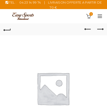
TEL :
04 23 14 99 74
|
LIVRAISON OFFERTE A PARTIR DE
70 €
0