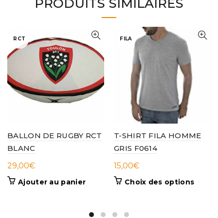
PRODUITS SIMILAIRES
RCT
FILA
BALLON DE RUGBY RCT
T-SHIRT FILA HOMME
BLANC
GRIS F0614
29,00
€
15,00
€
Ce
Ajouter au panier
Choix des options
produi
a
plusieu