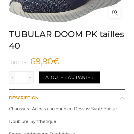
TUBULAR DOOM PK tailles
40
Le
Le
69,90
€
100,00
€
prix
prix
quantité de TUBULAR DOOM PK tailles 40
AJOUTER AU PANIER
initial
actuel
DESCRIPTION
était :
est :
Chaussure Adidas couleur bleu
Dessus: Synthétique
100,00€.
69,90€.
Doublure: Synthétique
Semelle intérieure: Synthétique