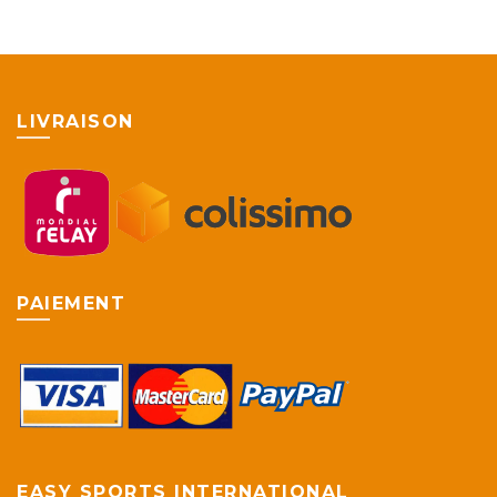
variati
Les
option
peuve
être
LIVRAISON
choisie
sur
la
page
du
produi
PAIEMENT
EASY SPORTS INTERNATIONAL