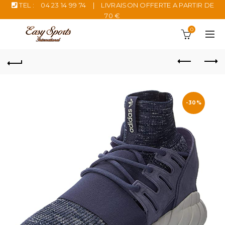
TEL :
04 23 14 99 74
|
LIVRAISON OFFERTE A PARTIR DE
70 €
0
-30%