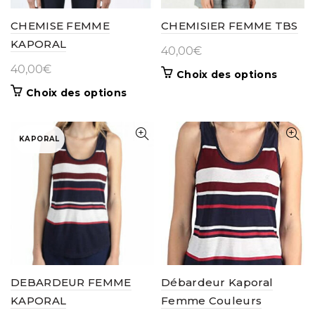
CHEMISE FEMME
CHEMISIER FEMME TBS
KAPORAL
40,00
€
40,00
€
Ce
Choix des options
produit
Ce
Choix des options
a
produit
plusieur
a
variatio
plusieurs
KAPORAL
Les
variations.
options
Les
peuven
options
être
peuvent
choisie
être
sur
choisies
la
sur
page
la
du
page
DEBARDEUR FEMME
Débardeur Kaporal
produit
du
KAPORAL
Femme Couleurs
produit