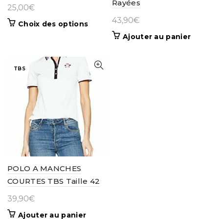
Rayées
25,00
€
43,90
€
Ce
Choix des options
produit
Ajouter au panier
a
plusieurs
variations.
TBS
Les
options
peuvent
être
choisies
sur
la
page
du
POLO A MANCHES
produit
COURTES TBS Taille 42
39,90
€
Ajouter au panier