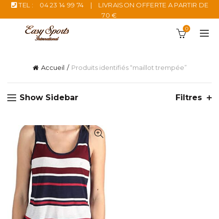
TEL :
04 23 14 99 74
|
LIVRAISON OFFERTE A PARTIR DE
70 €
0
Accueil
Produits identifiés “maillot trempée”
Show Sidebar
Filtres