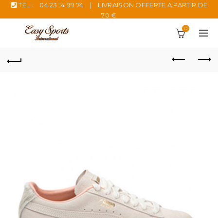
TEL :
04 23 14 99 74
|
LIVRAISON OFFERTE A PARTIR DE
70 €
0