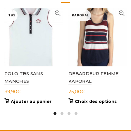
TBS
KAPORAL
POLO TBS SANS
DEBARDEUR FEMME
MANCHES
KAPORAL
39,90
€
25,00
€
Ce
Ajouter au panier
Choix des options
produi
a
plusieu
variati