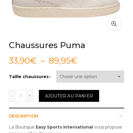
Chaussures Puma
Plage
33,90
€
–
89,95
€
de
Taille chaussures
prix :
quantité de Chaussures Puma
AJOUTER AU PANIER
33,90€
à
DESCRIPTION
89,95€
La Boutique
Easy Sports International
vous propose