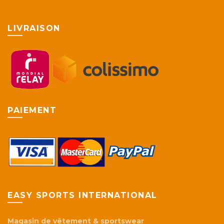
Les
option
peuve
LIVRAISON
être
choisie
sur
la
page
du
produi
PAIEMENT
EASY SPORTS INTERNATIONAL
Magasin de vêtement & sportswear