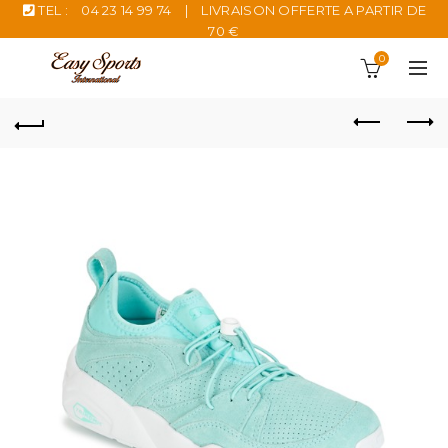
TEL :
04 23 14 99 74
|
LIVRAISON OFFERTE A PARTIR DE
70 €
0