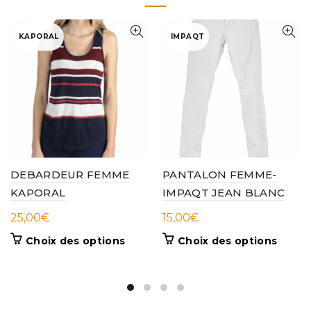
KAPORAL
IMPAQT
DEBARDEUR FEMME
PANTALON FEMME-
KAPORAL
IMPAQT JEAN BLANC
25,00
€
15,00
€
Ce
Ce
Choix des options
Choix des options
produit
produi
a
a
plusieurs
plusieu
variations.
variati