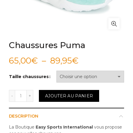
Chaussures Puma
Plage
65,00
€
–
89,95
€
de
Taille chaussures
prix :
quantité de Chaussures Puma
AJOUTER AU PANIER
65,00€
à
DESCRIPTION
89,95€
La Boutique
Easy Sports International
vous propose