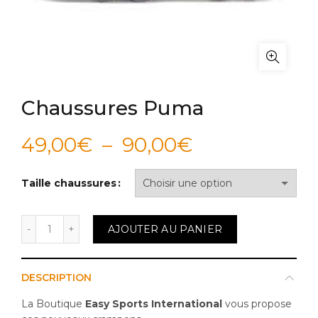
Chaussures Puma
Plage
49,00
€
–
90,00
€
de
Taille chaussures
prix :
quantité de Chaussures Puma
AJOUTER AU PANIER
49,00€
à
DESCRIPTION
90,00€
La Boutique
Easy Sports International
vous propose