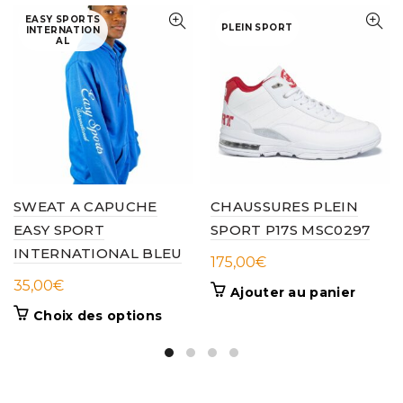
EASY SPORTS
PLEIN SPORT
INTERNATION
AL
SWEAT A CAPUCHE
CHAUSSURES PLEIN
EASY SPORT
SPORT P17S MSC0297
INTERNATIONAL BLEU
175,00
€
35,00
€
Ajouter au panier
Ce
Choix des options
produit
a
plusieurs
variations.