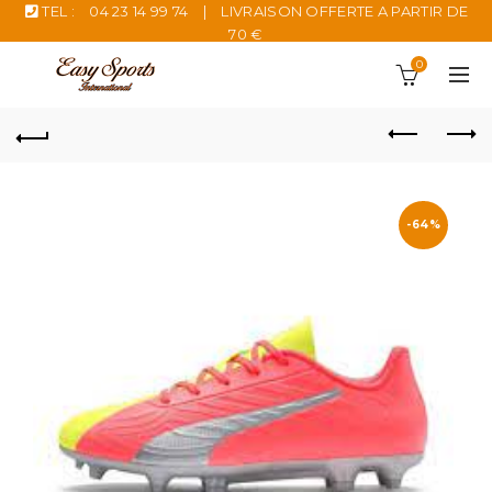
TEL :
04 23 14 99 74
|
LIVRAISON OFFERTE A PARTIR DE
70 €
0
-64%